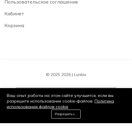
Пользовательское соглашение
Кабинет
Корзина
© 2025 2026 | Lunbix
Ваш опыт работы на этом сайте улучшится, если вы
разрешите использование cookie-файлов.
Политика
использования файлов cookie
Оставайся на связи:
0
Разрешить cookie
Дом
Категория
Корзина
Список желаний
Мой кабинет