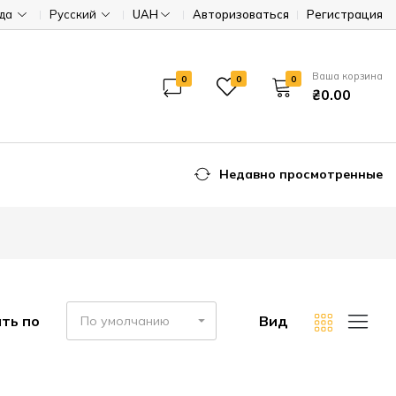
ода
Русский
UAH
Авторизоваться
Регистрация
Ваша корзина
0
0
0
₴0.00
Недавно просмотренные
ть по
Вид
По умолчанию