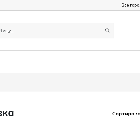
Все гор
вка
Сортирова