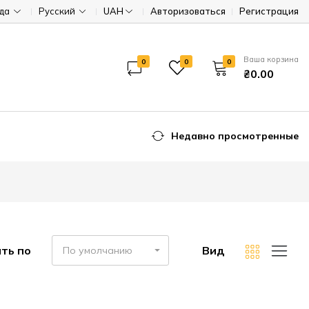
ода
Русский
UAH
Авторизоваться
Регистрация
Ваша корзина
0
0
0
₴0.00
Недавно просмотренные
ть по
Вид
По умолчанию