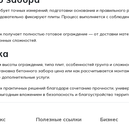
бует точных измерений, подготовки основания и правильного 
едовательно фиксируют плиты. Процесс выполняется с соблюден
чик получает полностью готовое ограждение — от доставки мат
онных сложностей.
жа
 высоты ограждения, типа плит, особенностей грунта и сложно
становка бетонного забора цена или как рассчитывается монта
 дополнительные услуги.
х практичных решений благодаря сочетанию прочности, универс
 выгодным вложением в безопасность и благоустройство террит
кс
Полезные ссылки
Бизнес