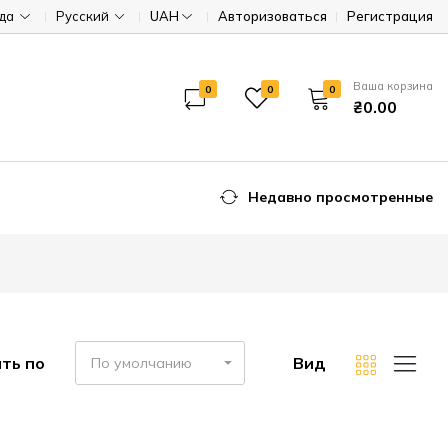
ода
Русский
UAH
Авторизоваться
Регистрация
Ваша корзина
0
0
0
₴0.00
Недавно просмотренные
ть по
Вид
По умолчанию