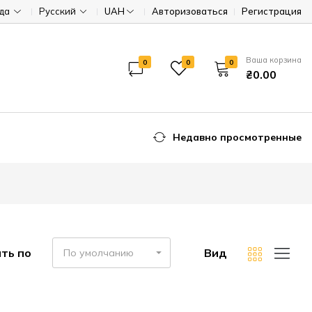
ода
Русский
UAH
Авторизоваться
Регистрация
Ваша корзина
0
0
0
₴0.00
Недавно просмотренные
ть по
Вид
По умолчанию