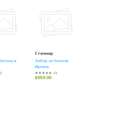
Стелмар
бетона в
Забор из блоков
Ирпень
0
)
(
0
)
₴350.00