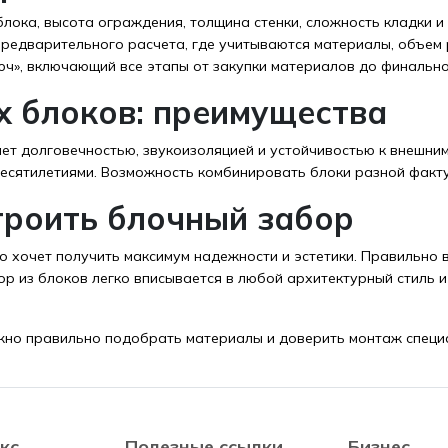
блока, высота ограждения, толщина стенки, сложность кладки 
предварительного расчета, где учитываются материалы, объем
юч», включающий все этапы от закупки материалов до финально
х блоков: преимущества
ет долговечностью, звукоизоляцией и устойчивостью к внешним
есятилетиями. Возможность комбинировать блоки разной факту
троить блочный забор
о хочет получить максимум надежности и эстетики. Правильно 
ор из блоков легко вписывается в любой архитектурный стиль 
жно правильно подобрать материалы и доверить монтаж специа
кс
Полезные ссылки
Бизнес