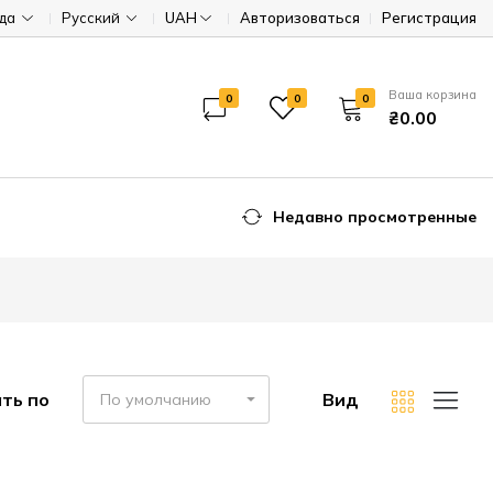
ода
Русский
UAH
Авторизоваться
Регистрация
Ваша корзина
0
0
0
₴0.00
Недавно просмотренные
ть по
Вид
По умолчанию