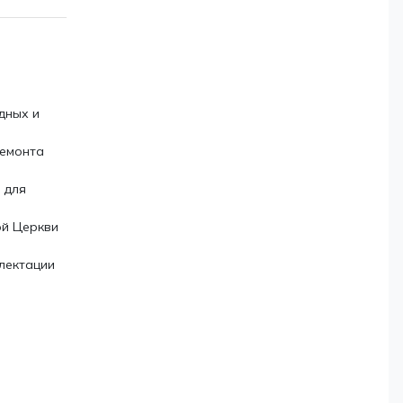
дных и
ремонта
 для
ой Церкви
лектации