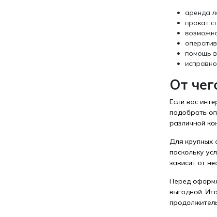
аренда л
прокат с
возможно
оператив
помощь в
исправно
От чег
Если вас инте
подобрать оп
различной ко
Для крупных 
поскольку ус
зависит от н
Перед оформл
выгодной. Ит
продолжитель