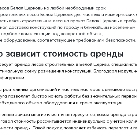
есов Белая Церковь на любой необходимый срок;
троительных лесов Белая Церковь для частных и коммерческих 
сть взять строительные леса на прокат Белая Церковь в требу
ная доставка конструкций по городу и ближайшим населенным 
 подборе комплектации под конкретный объект;
е оборудование, соответствующее требованиям безопасности.
о зависит стоимость аренды
ресует аренда лесов строительных в Белой Церкви, специалист
тимальную схему размещения конструкций. Благодаря модульно
нфигурации.
строительных организаций и частных мастеров одинаково вост
луга позволяет быстро начать работы без значительных перво
еобходимого объема оборудования и срока эксплуатации.
ением заказа многие клиенты интересуются, какая аренда стр
оговая стоимость рассчитывается индивидуально с учетом коли
ности аренды. Такой подход позволяет избежать переплат и 