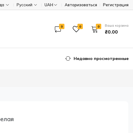
ода
Русский
UAH
Авторизоваться
Регистрация
Ваша корзина
0
0
0
₴0.00
Недавно просмотренные
Белая