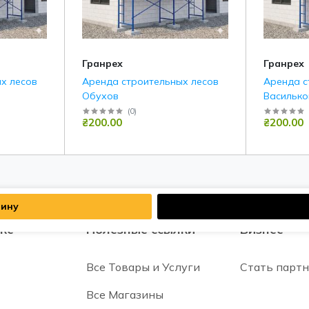
Гранрех
Гранрех
х лесов
Аренда строительных лесов
Аренда с
Обухов
Василько
(
0
)
₴200.00
₴200.00
зину
кс
Полезные ссылки
Бизнес
Все Товары и Услуги
Стать парт
Все Магазины