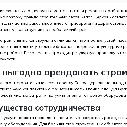
ии фасадных, отделочных, монтажных или ремонтных работ важ
нно поэтому аренда строительных лесов Белая Церковь остает
к и для частных заказчиков. Вместо приобретения дорогостоящ
ственные конструкции на необходимый срок.
строительные конструкции отличаются прочностью, устойчивос
оляют выполнять утепление фасадов, покраску, штукатурные ра
ные работы. Все элементы проходят регулярную проверку, что 
ожности.
 выгодно арендовать строи
длагает строительные леса в аренду Белая Церковь на выгодн
тимальную комплектацию с учетом высоты здания, площади фас
бежать лишних затрат и получить именно тот объем оборудова
ущества сотрудничества
е услуги проката позволяет значительно сократить расходы и 
вку оборудования. Для большинства строительных объектов э