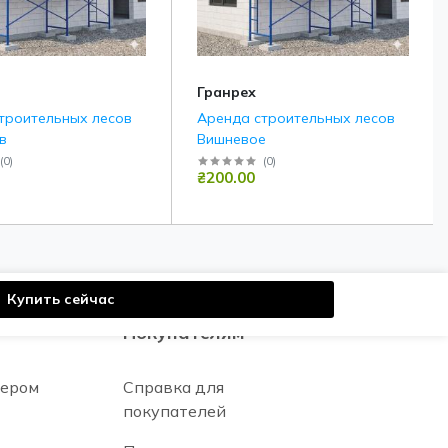
Гранрех
троительных лесов
Аренда строительных лесов
в
Вишневое
(
0
)
(
0
)
₴200.00
Купить сейчас
Покупателям
нером
Справка для
покупателей