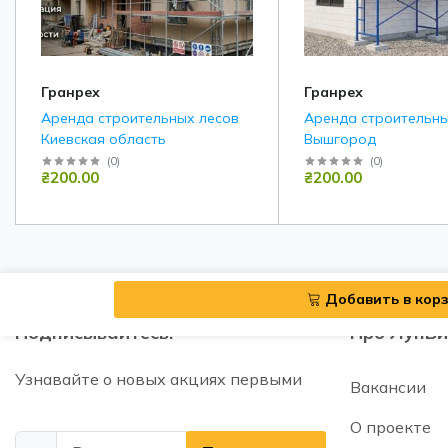
Гранрех
Гранрех
Аренда строительных лесов
Аренда строительны
Киевская область
Вышгород
(
0
)
(
0
)
₴200.00
₴200.00
Добавить в кор
Подписывайтесь!
Про ЛунБи
Узнавайте о новых акциях первыми
Вакансии
О проекте