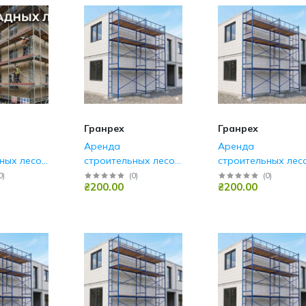
Гранрех
Гранрех
Аренда
Аренда
ных лесов
строительных лесов
строительных лес
область
Вышгород
Обухов
0
)
(
0
)
(
0
)
₴200.00
₴200.00