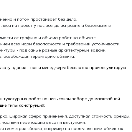
менно и потом простаивает без дела.
 леса на прокат у нас всегда исправны и безопасны в
симости от графика и объема работ на объекте.
нием всех норм безопасности и требований устойчивости.
ки-туры - под самые разные архитектурные задачи.
е, освобождая территорию объекта.
высоту здания - наши менеджеры бесплатно проконсультируют
т штукатурных работ на невысоком заборе до масштабной
ие типы конструкций:
рка, широкая сфера применения, доступная стоимость аренды.
 частыми перепадами высот и выступами.
ая геометрия сборки, например на промышленных объектах.