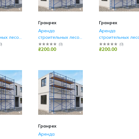
Гранрех
Гранрех
Аренда
Аренда
ных лесов
строительных лесов
строительных лес
Борисполь
Белая Церковь
0
)
(
0
)
(
0
)
₴200.00
₴200.00
Гранрех
Аренда