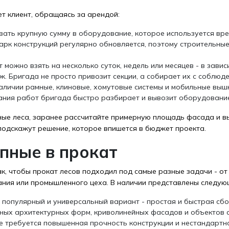
т клиент, обращаясь за арендой:
ать крупную сумму в оборудование, которое используется вре
арк конструкций регулярно обновляется, поэтому строительные
т можно взять на несколько суток, недель или месяцев - в зави
 Бригада не просто привозит секции, а собирает их с соблюде
наличии рамные, клиновые, хомутовые системы и мобильные выш
ания работ бригада быстро разбирает и вывозит оборудовани
ьные леса, заранее рассчитайте примерную площадь фасада и 
подскажут решение, которое впишется в бюджет проекта.
упные в прокат
к, чтобы прокат лесов подходил под самые разные задачи - о
ния или промышленного цеха. В наличии представлены следующ
 популярный и универсальный вариант - простая и быстрая сбо
ных архитектурных форм, криволинейных фасадов и объектов с
де требуется повышенная прочность конструкции и нестандартн