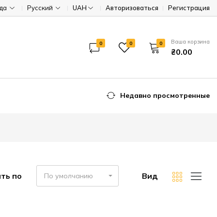
ода
Русский
UAH
Авторизоваться
Регистрация
Ваша корзина
0
0
0
₴0.00
Недавно просмотренные
ть по
Вид
По умолчанию