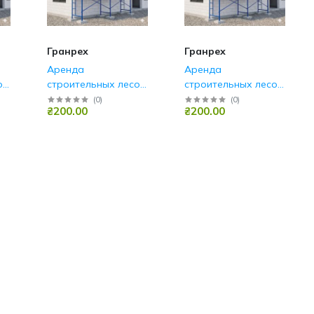
Гранрех
Гранрех
Аренда
Аренда
ов
строительных лесов
строительных лесов
Фастов
Ирпень
(
0
)
(
0
)
₴200.00
₴200.00