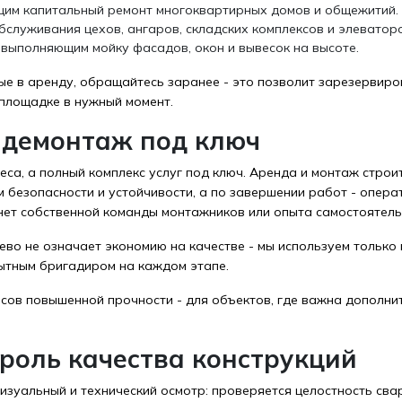
им капитальный ремонт многоквартирных домов и общежитий.
служивания цехов, ангаров, складских комплексов и элеваторо
 выполняющим мойку фасадов, окон и вывесок на высоте.
ые в аренду, обращайтесь заранее - это позволит зарезервир
 площадке в нужный момент.
 демонтаж под ключ
еса, а полный комплекс услуг под ключ. Аренда и монтаж строи
 безопасности и устойчивости, а по завершении работ - опер
 нет собственной команды монтажников или опыта самостоятель
во не означает экономию на качестве - мы используем только
ытным бригадиром на каждом этапе.
сов повышенной прочности - для объектов, где важна дополни
троль качества конструкций
зуальный и технический осмотр: проверяется целостность свар