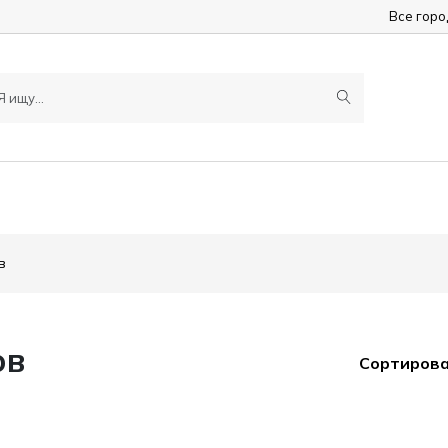
Все гор
в
ов
Сортирова