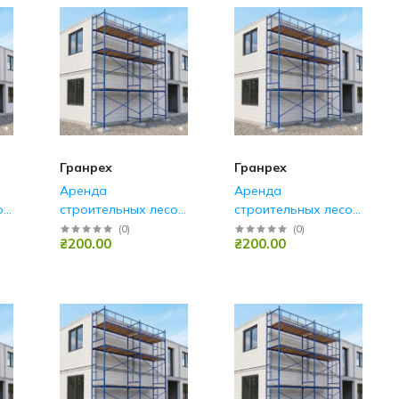
Гранрех
Гранрех
Аренда
Аренда
ов
строительных лесов
строительных лесов
Васильков
Вишневое
(
0
)
(
0
)
₴200.00
₴200.00