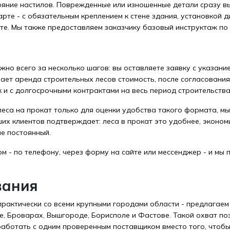
ояние настилов. Поврежденные или изношенные детали сразу в
арте - с обязательным креплением к стене здания, установкой 
те. Мы также предоставляем заказчику базовый инструктаж по 
жно всего за несколько шагов: вы оставляете заявку с указан
ает аренда строительных лесов стоимость, после согласования
к и с долгосрочными контрактами на весь период строительства
 леса на прокат только для оценки удобства такого формата, 
х клиентов подтверждает: леса в прокат это удобнее, эконом
не постоянный.
м - по телефону, через форму на сайте или мессенджер - и мы
вания
 практически со всеми крупными городами области - предлагаем 
не, Броварах, Вышгороде, Борисполе и Фастове. Такой охват п
 работать с одним проверенным поставщиком вместо того, чтоб