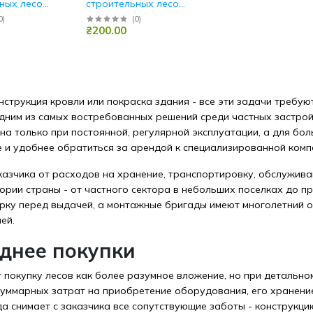
ных лесов
строительных лесов
Киев
0
)
(
0
)
₴200.00
струкция кровли или покраска здания - все эти задачи требую
одним из самых востребованных решений среди частных застрой
а только при постоянной, регулярной эксплуатации, а для бо
е и удобнее обратиться за арендой к специализированной комп
азчика от расходов на хранение, транспортировку, обслужива
тории страны - от частного сектора в небольших поселках до 
ерку перед выдачей, а монтажные бригады имеют многолетний о
ей.
днее покупки
покупку лесов как более разумное вложение, но при детально
суммарных затрат на приобретение оборудования, его хранени
а снимает с заказчика все сопутствующие заботы - конструкц