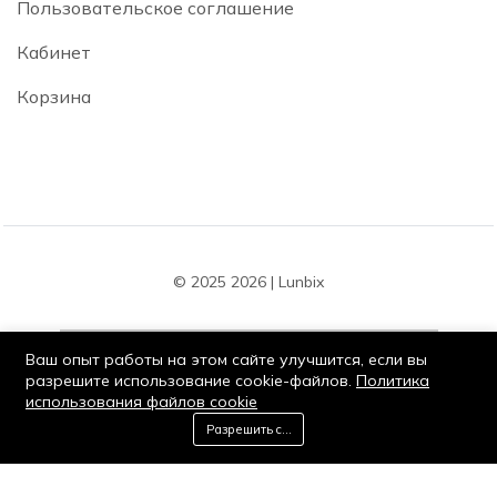
Пользовательское соглашение
Кабинет
Корзина
© 2025 2026 | Lunbix
Ваш опыт работы на этом сайте улучшится, если вы
разрешите использование cookie-файлов.
Политика
использования файлов cookie
Оставайся на связи:
0
Разрешить cookie
Добавить в корзину
Купить сейчас
Дом
Категория
Корзина
Список желаний
Мой кабинет