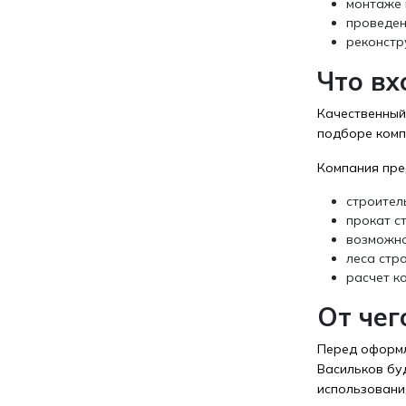
монтаже 
проведен
реконстр
Что вх
Качественный
подборе комп
Компания пре
строител
прокат с
возможно
леса стр
расчет к
От чег
Перед оформл
Васильков бу
использовани