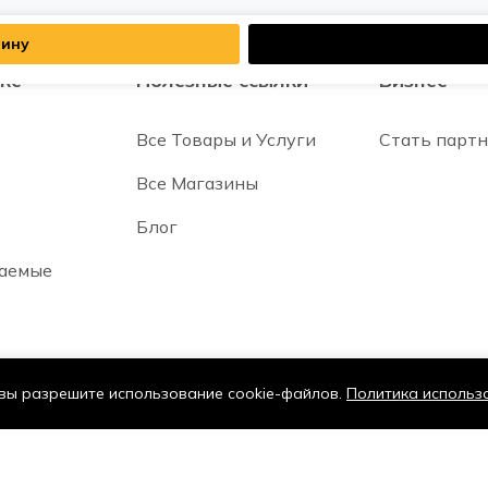
зину
кс
Полезные ссылки
Бизнес
Все Товары и Услуги
Стать парт
Все Магазины
Блог
ваемые
 вы разрешите использование cookie-файлов.
Политика использ