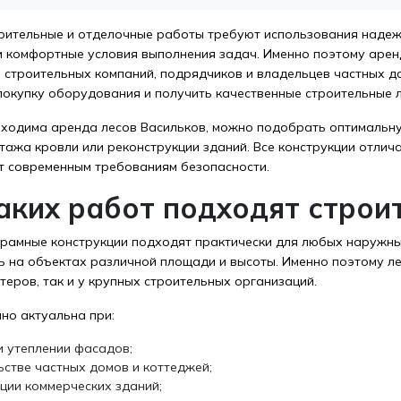
оительные и отделочные работы требуют использования надеж
и комфортные условия выполнения задач. Именно поэтому арен
и строительных компаний, подрядчиков и владельцев частных д
покупку оборудования и получить качественные строительные л
бходима аренда лесов Васильков, можно подобрать оптимальну
тажа кровли или реконструкции зданий. Все конструкции отлич
т современным требованиям безопасности.
аких работ подходят строи
рамные конструкции подходят практически для любых наружны
ь на объектах различной площади и высоты. Именно поэтому л
теров, так и у крупных строительных организаций.
но актуальна при:
и утеплении фасадов;
ьстве частных домов и коттеджей;
ции коммерческих зданий;