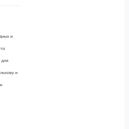
дных и
нта
 для
лькову и
и