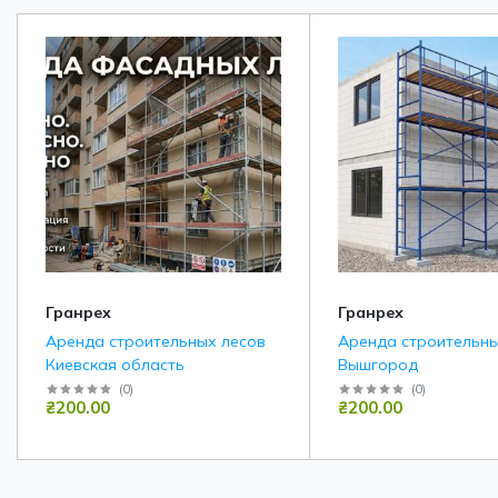
Гранрех
Гранрех
Аренда строительных лесов
Аренда строительны
Киевская область
Вышгород
(
0
)
(
0
)
₴200.00
₴200.00