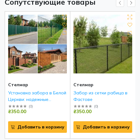
Сопутствующие товары
Стелмар
Стелмар
Установка забора в Белой
Забор из сетки рабица в
Церкви: надежные
Фастове
инженерные решения под
(
0
)
(
0
)
₴350.00
₴350.00
ключ
Добавить в корзину
Добавить в корзину