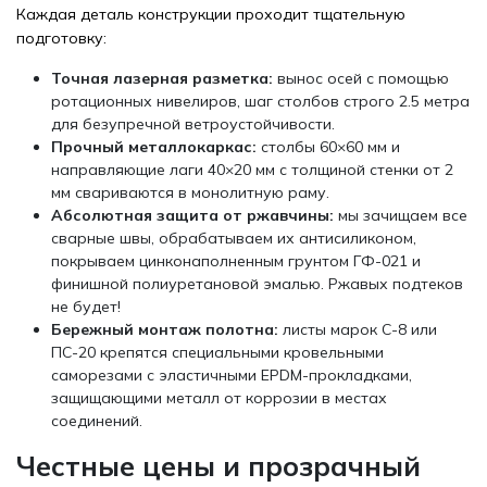
Каждая деталь конструкции проходит тщательную
подготовку:
Точная лазерная разметка:
вынос осей с помощью
ротационных нивелиров, шаг столбов строго 2.5 метра
для безупречной ветроустойчивости.
Прочный металлокаркас:
столбы 60×60 мм и
направляющие лаги 40×20 мм с толщиной стенки от 2
мм свариваются в монолитную раму.
Абсолютная защита от ржавчины:
мы зачищаем все
сварные швы, обрабатываем их антисиликоном,
покрываем цинконаполненным грунтом ГФ-021 и
финишной полиуретановой эмалью. Ржавых подтеков
не будет!
Бережный монтаж полотна:
листы марок С-8 или
ПС-20 крепятся специальными кровельными
саморезами с эластичными EPDM-прокладками,
защищающими металл от коррозии в местах
соединений.
Честные цены и прозрачный