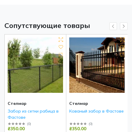
Сопутствующие товары
Стелмар
Стелмар
Забор из сетки рабица в
Кованый забор в Фастове
Фастове
(
0
)
(
0
)
₴350.00
₴350.00