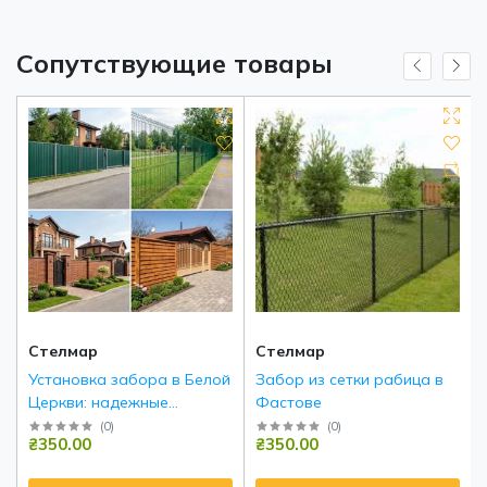
Сопутствующие товары
Стелмар
Стелмар
Установка забора в Белой
Забор из сетки рабица в
Церкви: надежные
Фастове
инженерные решения под
(
0
)
(
0
)
₴350.00
₴350.00
ключ