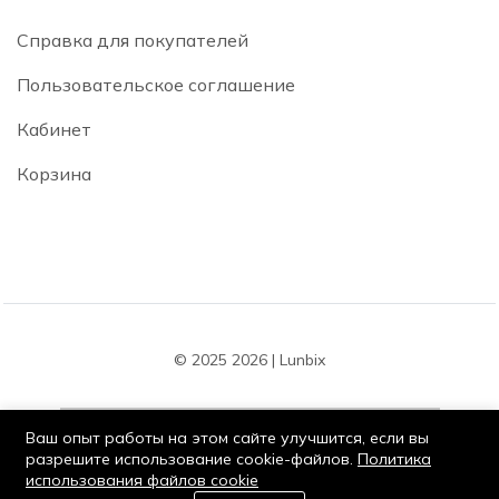
Справка для покупателей
Пользовательское соглашение
Кабинет
Корзина
© 2025 2026 | Lunbix
Ваш опыт работы на этом сайте улучшится, если вы
разрешите использование cookie-файлов.
Политика
использования файлов cookie
Оставайся на связи:
0