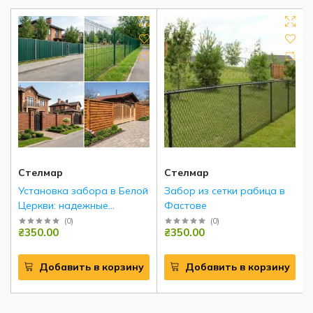
Стелмар
Стелмар
Установка забора в Белой
Забор из сетки рабица в
Церкви: надежные
Фастове
инженерные решения под
(
0
)
(
0
)
₴350.00
₴350.00
ключ
Добавить в корзину
Добавить в корзину