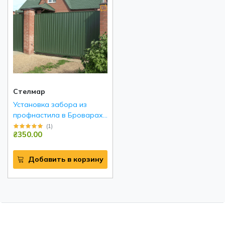
Стелмар
Установка забора из
профнастила в Броварах
и районе
(
1
)
₴350.00
Добавить в корзину