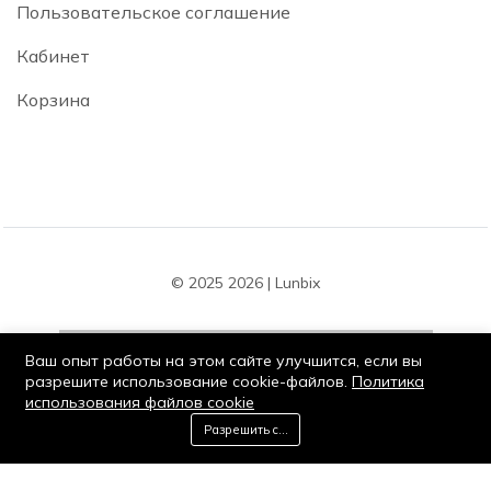
Пользовательское соглашение
Кабинет
Корзина
© 2025 2026 | Lunbix
Ваш опыт работы на этом сайте улучшится, если вы
разрешите использование cookie-файлов.
Политика
использования файлов cookie
Оставайся на связи:
0
Разрешить cookie
Добавить в корзину
Купить сейчас
Дом
Категория
Корзина
Список желаний
Мой кабинет