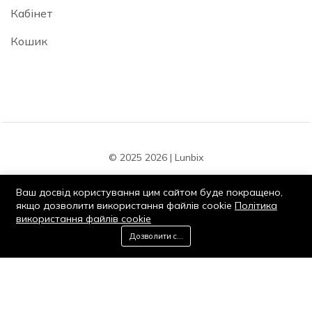
Кабінет
Кошик
© 2025 2026 | Lunbix
Ваш досвід користування цим сайтом буде покращено,
якщо дозволити використання файлів cookie
Політика
використання файлів cookie
0
Дозволити cookie
Залишайтеся на зв'язку:
Головна
Каталог
Кошик
Обране
Мій кабінет