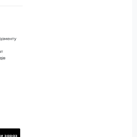
даменту
ат
дів
и зараз