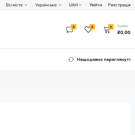
Всі міста
Українська
UAH
Увійти
Реєстрація
Кошик
0
0
0
₴0.00
Нещодавно переглянуті