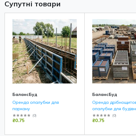
Супутні товари
БалансБуд
БалансБуд
Оренда опалубки для
Оренда дрібнощито
паркану
опалубки для будів
(
0
)
(
0
)
₴0.75
₴0.75