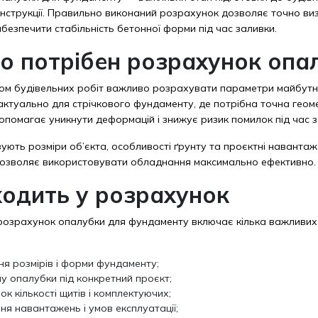
нструкції. Правильно виконаний розрахунок дозволяє точно визн
забезпечити стабільність бетонної форми під час заливки.
о потрібен розрахунок опа
ом будівельних робіт важливо розрахувати параметри майбутнь
ктуально для стрічкового фундаменту, де потрібна точна геоме
помагає уникнути деформацій і знижує ризик помилок під час з
зують розміри об’єкта, особливості ґрунту та проєктні навант
 дозволяє використовувати обладнання максимально ефективно.
одить у розрахунок
озрахунок опалубки для фундаменту включає кілька важливих е
ня розмірів і форми фундаменту;
пу опалубки під конкретний проєкт;
к кількості щитів і комплектуючих;
я навантажень і умов експлуатації;