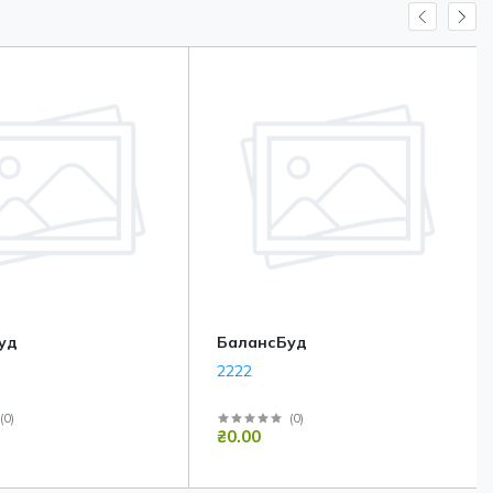
уд
БалансБуд
2222
(
0
)
(
0
)
₴0.00