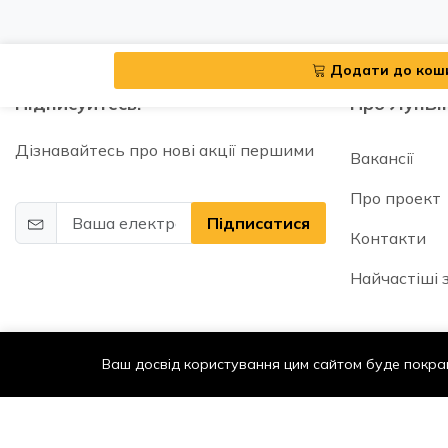
Додати до кош
Підписуйтесь!
Про ЛунБі
Дізнавайтесь про нові акції першими
Вакансії
Про проект
Підписатися
Контакти
Найчастіші 
Ваш досвід користування цим сайтом буде покра
© 2025 2026 | Lunbix