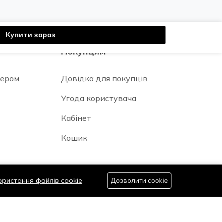
Купити зараз
Покупцям
нером
Довідка для покупців
Угода користувача
Кабінет
Кошик
ористання файлів cookie
Дозволити cookie