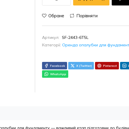
Обране
Порівняти
Артикул:
SF-2443-6T5L
Категорії:
Оренда опалубки для фундамен
Facebook
X (Twitter)
Pinterest
WhatsApp
алубки для фундаменту — важливий етап підготовки до будівни