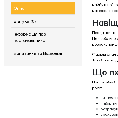
майбутньої ко
Опис
матеріалів і 
Навіщ
Відгуки (0)
Перед початк
Інформація про
Це особливо а
постачальника
розрахунок до
Запитання та Відповіді
Фахівці аналі
Такий підхід
Що вх
Професійний р
робіт.
визначен
підбір ти
розрахуно
врахуванн