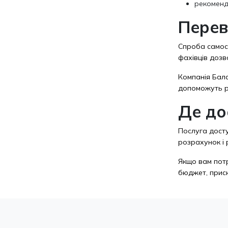
рекоменд
Перев
Спроба самост
фахівців дозв
Компанія
Бал
допоможуть ро
Де до
Послуга досту
розрахунок і 
Якщо вам пот
бюджет, приск