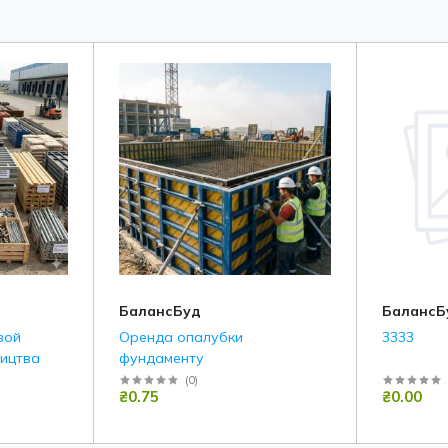
БалансБуд
БалансБ
вой
Оренда опалубки
3333
ництва
фундаменту
(
0
)
₴0.75
₴0.00