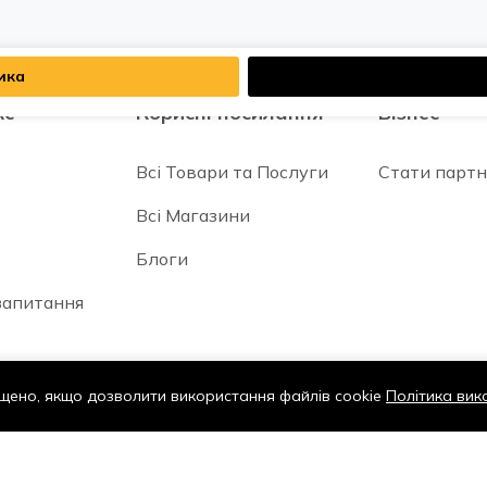
ика
кс
Корисні посилання
Бізнес
Всі Товари та Послуги
Стати парт
Всі Магазини
Блоги
запитання
щено, якщо дозволити використання файлів cookie
Політика вик