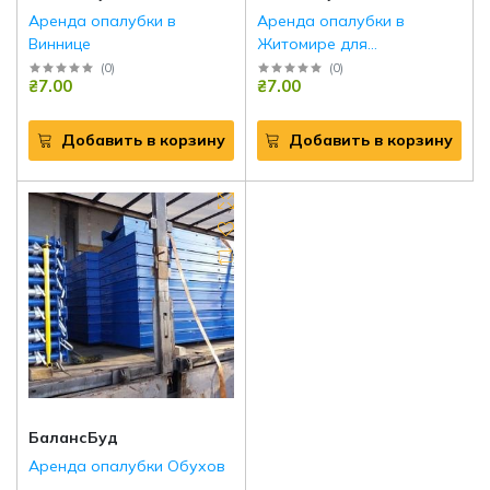
Аренда опалубки в
Аренда опалубки в
Виннице
Житомире для
монолитного
(
0
)
(
0
)
₴7.00
₴7.00
строительства
Добавить в корзину
Добавить в корзину
БалансБуд
Аренда опалубки Обухов