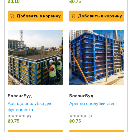
₴0.10
₴0.75
строительства
Добавить в корзину
Добавить в корзину
БалансБуд
БалансБуд
Аренда опалубки для
Аренда опалубки стен
фундамента
(
0
)
(
0
)
₴0.75
₴0.75