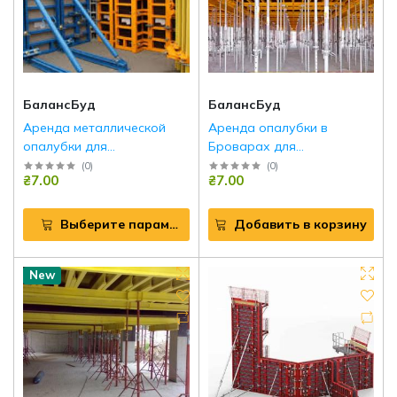
БалансБуд
БалансБуд
Аренда металлической
Аренда опалубки в
опалубки для
Броварах для
монолитного
строительных работ
(
0
)
(
0
)
₴7.00
₴7.00
строительства
Выберите параметры
Добавить в корзину
New