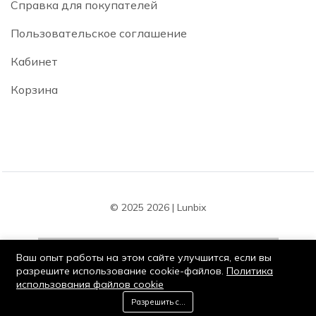
Справка для покупателей
Пользовательское соглашение
Кабинет
Корзина
© 2025 2026 | Lunbix
Ваш опыт работы на этом сайте улучшится, если вы
разрешите использование cookie-файлов.
Политика
использования файлов cookie
Оставайся на связи:
0
Разрешить cookie
Дом
Категория
Корзина
Список желаний
Мой кабинет