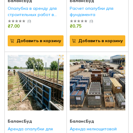
БалансБуд
БалансБуд
Опалубка в аренду для
Расчет опалубки для
строительных работ в
фундамента
Ирпене
(
0
)
(
0
)
₴7.00
₴0.75
Добавить в корзину
Добавить в корзину
БалансБуд
БалансБуд
Аренда опалубки для
Аренда мелкощитовой