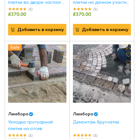
плитки во дворе частного
плитки на дачном участке
дома
в Киеве и области
(
1
)
(
1
)
₴370.00
₴370.00
Добавить в корзину
Добавить в корзину
Sale
Лимборо
Лимборо
Укладка тротуарной
Демонтаж брусчатки
плитки на отсев
(
1
)
(
1
)