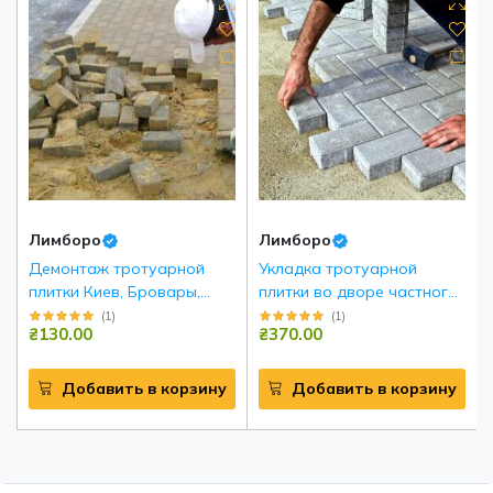
Лимборо
Лимборо
Демонтаж тротуарной
Укладка тротуарной
плитки Киев, Бровары,
плитки во дворе частного
Борисполь и р.н
дома
(
1
)
(
1
)
₴130.00
₴370.00
Добавить в корзину
Добавить в корзину