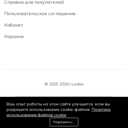
Справка для покупателей
Пользовательское соглашение
Кабинет
Корзина
© 2025 2026 | Lunbix
Ваш опыт работы на этом сайте улучшится, если вы
разрешите использование cookie-файлов.
Политика
использования файлов cookie
Оставайся на связи:
0
Разрешить cookie
Добавить в корзину
Купить сейчас
Дом
Категория
Корзина
Список желаний
Мой кабинет