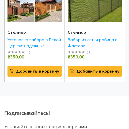
Стелмар
Стелмар
Установка забора в Белой
Забор из сетки рабица в
Церкви: надежные
Фастове
инженерные решения под
(
0
)
(
0
)
₴350.00
₴350.00
ключ
Добавить в корзину
Добавить в корзину
Подписывайтесь!
Узнавайте о новых акциях первыми