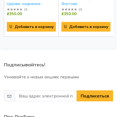
Церкви: надежные
Фастове
инженерные решения под
(
0
)
(
0
)
₴350.00
₴350.00
ключ
Добавить в корзину
Добавить в корзину
Подписывайтесь!
Узнавайте о новых акциях первыми
Подписаться
Про ЛунБикс