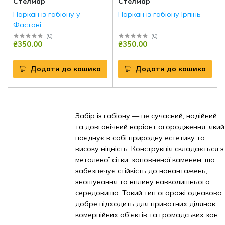
Стелмар
Стелмар
Паркан із габіону у
Паркан із габіону Ірпінь
Фастові
(
0
)
(
0
)
₴350.00
₴350.00
Додати до кошика
Додати до кошика
Забір із габіону — це сучасний, надійний
та довговічний варіант огородження, який
поєднує в собі природну естетику та
високу міцність. Конструкція складається з
металевої сітки, заповненої каменем, що
забезпечує стійкість до навантажень,
зношування та впливу навколишнього
середовища. Такий тип огорожі однаково
добре підходить для приватних ділянок,
комерційних об’єктів та громадських зон.